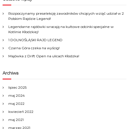
h
c
j
h
Rozpoczynamy preselekcję zawodników chcących wziąć udział w 2
f
a
Polskim Rajdzie Legend!
o
Legendarne rajdówki wracają na kultowe odcinki specjalne w
r
w
Kotlinie Kłodzkiej!
:
1 DOLNOŚLĄSKI RAJD LEGEND
p
Czarna Góra czeka na wyścig!
Majówka z Drift Open na ulicach Kłodzka!
i
s
Archiwa
u
lipiec 2025
maj 2024
maj 2022
kwiecień 2022
maj 2021
marzec 2021